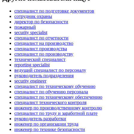
специалист по подготовке документов
сотрудник охраны
директор по безопасности
пожарный
security specialist
специалист по отчетности
специалист на производство
специалист производства
специалист по производству
технический специалист
reporting specialist
ведущий специалист по персоналу
руководитель подразделения
security engineer
специалист по техническому обучению
специалист по обучению персонала
специалист по техническому обеспечению
специалист технического контроля
инженер по производственному контролю
специалист по труду и заработной плате
руководитель разработки
инженер по организации труда
инженер по технике безопасности