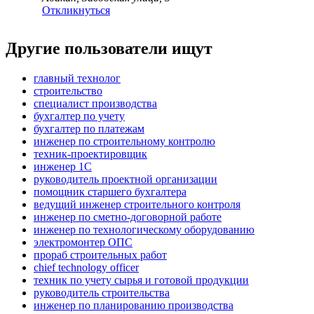
Откликнуться
Другие пользователи ищут
главный технолог
строительство
специалист производства
бухгалтер по учету
бухгалтер по платежам
инженер по строительному контролю
техник-проектировщик
инженер 1С
руководитель проектной организации
помощник старшего бухгалтера
ведущий инженер строительного контроля
инженер по сметно-договорной работе
инженер по технологическому оборудованию
электромонтер ОПС
прораб строительных работ
chief technology officer
техник по учету сырья и готовой продукции
руководитель строительства
инженер по планированию производства