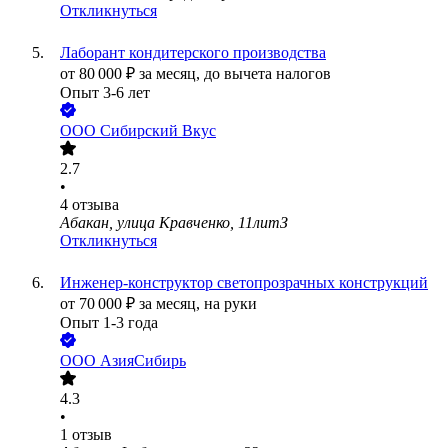
Откликнуться
Лаборант кондитерского производства
от
80 000
₽
за месяц,
до вычета налогов
Опыт 3-6 лет
ООО
Сибирский Вкус
2.7
•
4
отзыва
Абакан, улица Кравченко, 11литЗ
Откликнуться
Инженер-конструктор светопрозрачных конструкций
от
70 000
₽
за месяц,
на руки
Опыт 1-3 года
ООО
АзияСибирь
4.3
•
1
отзыв