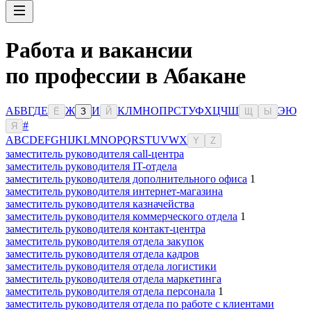
Работа и вакансии
по профессии в Абакане
А
Б
В
Г
Д
Е
Ж
И
К
Л
М
Н
О
П
Р
С
Т
У
Ф
Х
Ц
Ч
Ш
Э
Ю
Ё
З
Й
Щ
Ы
#
Я
A
B
C
D
E
F
G
H
I
J
K
L
M
N
O
P
Q
R
S
T
U
V
W
X
Y
Z
заместитель руководителя call-центра
заместитель руководителя IT-отдела
заместитель руководителя дополнительного офиса
1
заместитель руководителя интернет-магазина
заместитель руководителя казначейства
заместитель руководителя коммерческого отдела
1
заместитель руководителя контакт-центра
заместитель руководителя отдела закупок
заместитель руководителя отдела кадров
заместитель руководителя отдела логистики
заместитель руководителя отдела маркетинга
заместитель руководителя отдела персонала
1
заместитель руководителя отдела по работе с клиентами