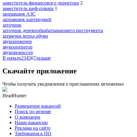
заместитель финансового директора
2
заместитель шеф-повара
1
заправщик АЗС
заправщик картриджей
заточник
заточник деревообрабатывающего инструмента
затяжчик верха обуви
звукоинженер
звукооператор
звукорежиссер
В начало
2
3
4
5
6
7
дальше
Скачайте приложение
Чтобы получать уведомления о приглашениях мгновенно
HeadHunter
Размещение вакансий
Поиск по резюме
О компании
Наши вакансии
Реклама на сайте
Требования к ПО