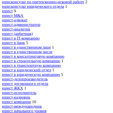
юрисконсульт по претензионно-исковой работе
2
юрисконсульт юридического отдела
1
юрист
9
юрист M&A
юрист-адвокат
юрист-администратор
юрист-аналитик
юрист (арбитраж)
юрист в IT-компанию
юрист в банк
5
юрист в единственном лице
1
юрист в единственном числе
юрист в консалтинговую компанию
юрист в строительную компанию
1
юрист в транспортную компанию
юрист в юридический отдел
1
юрист в юридическую компанию
5
юрист-делопроизводитель
юрист договорного отдела
юрист ЖКХ
1
юрист-исполнитель
юрист-кадровик
юрист компании
10
юрист-международник
юрист начального уровня