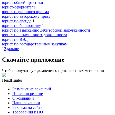
юрист общей практики
юрист-оформитель
юрист первичного приема
юрист по авторскому праву
юрист по аренде
1
юрист по банкротству
1
юрист по взысканию дебиторской задолженности
юрист по взысканию задолженности
1
юрист по ВЭД
юрист по государственным закупкам
1
2
дальше
Скачайте приложение
Чтобы получать уведомления о приглашениях мгновенно
HeadHunter
Размещение вакансий
Поиск по резюме
О компании
Наши вакансии
Реклама на сайте
Требования к ПО