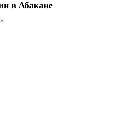
ии в Абакане
#