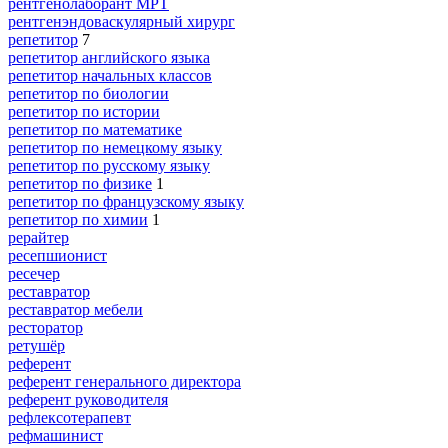
рентгенолаборант МРТ
рентгенэндоваскулярный хирург
репетитор
7
репетитор английского языка
репетитор начальных классов
репетитор по биологии
репетитор по истории
репетитор по математике
репетитор по немецкому языку
репетитор по русскому языку
репетитор по физике
1
репетитор по французскому языку
репетитор по химии
1
рерайтер
ресепшионист
ресечер
реставратор
реставратор мебели
ресторатор
ретушёр
референт
референт генерального директора
референт руководителя
рефлексотерапевт
рефмашинист