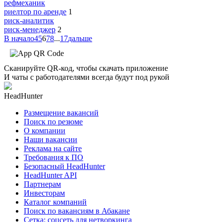
рефмеханик
риелтор по аренде
1
риск-аналитик
риск-менеджер
2
В начало
4
5
6
7
8
...
17
дальше
Сканируйте QR-код, чтобы скачать приложение
И чаты с работодателями всегда будут под рукой
HeadHunter
Размещение вакансий
Поиск по резюме
О компании
Наши вакансии
Реклама на сайте
Требования к ПО
Безопасный HeadHunter
HeadHunter API
Партнерам
Инвесторам
Каталог компаний
Поиск по вакансиям в Абакане
Сетка: соцсеть для нетворкинга