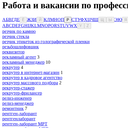
Работа и вакансии по професс
А
Б
В
Г
Д
Е
Ж
З
И
К
Л
М
Н
О
П
С
Т
У
Ф
Х
Ц
Ч
Ш
Э
Ю
Ё
Й
Р
Щ
Ы
Я
A
B
C
D
E
F
G
H
I
J
K
L
M
N
O
P
Q
R
S
T
U
V
W
X
Y
Z
резчик по камню
резчик стекла
резчик этикеток из голографической пленки
резьбошлифовщик
реквизитор
рекламный агент
3
рекламный менеджер
10
рекрутер
4
рекрутер в интернет-магазин
1
рекрутер в кадровое агентство
рекрутер массового подбора
2
рекрутер-стажер
рекрутер-фрилансер
релиз-инженер
релиз-менеджер
ремонтник
7
рентген-лаборант
рентгенлаборант
рентген-лаборант МРТ