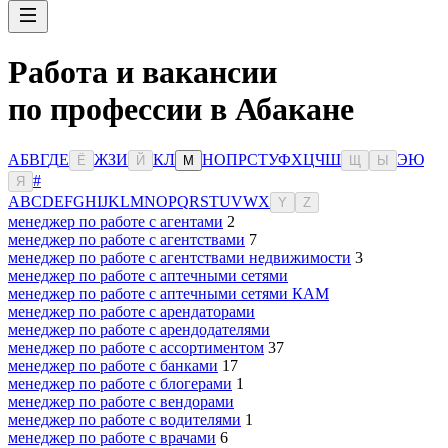
Работа и вакансии
по профессии в Абакане
А
Б
В
Г
Д
Е
Ж
З
И
К
Л
Н
О
П
Р
С
Т
У
Ф
Х
Ц
Ч
Ш
Э
Ю
Ё
Й
М
Щ
Ы
#
Я
A
B
C
D
E
F
G
H
I
J
K
L
M
N
O
P
Q
R
S
T
U
V
W
X
Y
Z
менеджер по работе с агентами
2
менеджер по работе с агентствами
7
менеджер по работе с агентствами недвижимости
3
менеджер по работе с аптечными сетями
менеджер по работе с аптечными сетями КАМ
менеджер по работе с арендаторами
менеджер по работе с арендодателями
менеджер по работе с ассортиментом
37
менеджер по работе с банками
17
менеджер по работе с блогерами
1
менеджер по работе с вендорами
менеджер по работе с водителями
1
менеджер по работе с врачами
6