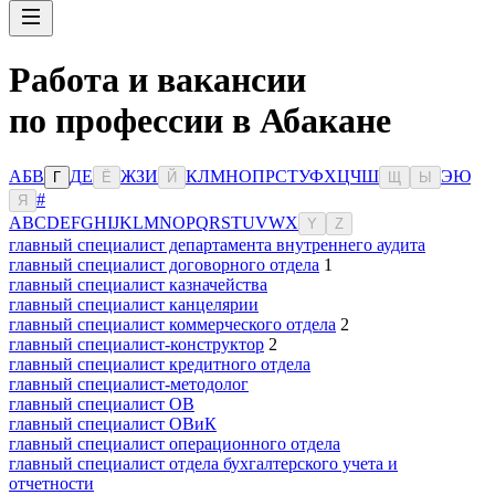
Работа и вакансии
по профессии в Абакане
А
Б
В
Д
Е
Ж
З
И
К
Л
М
Н
О
П
Р
С
Т
У
Ф
Х
Ц
Ч
Ш
Э
Ю
Г
Ё
Й
Щ
Ы
#
Я
A
B
C
D
E
F
G
H
I
J
K
L
M
N
O
P
Q
R
S
T
U
V
W
X
Y
Z
главный специалист департамента внутреннего аудита
главный специалист договорного отдела
1
главный специалист казначейства
главный специалист канцелярии
главный специалист коммерческого отдела
2
главный специалист-конструктор
2
главный специалист кредитного отдела
главный специалист-методолог
главный специалист ОВ
главный специалист ОВиК
главный специалист операционного отдела
главный специалист отдела бухгалтерского учета и
отчетности