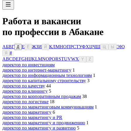
Работа и вакансии
по профессии в Абакане
А
Б
В
Г
Е
Ж
З
И
К
Л
М
Н
О
П
Р
С
Т
У
Ф
Х
Ц
Ч
Ш
Э
Ю
Д
Ё
Й
Щ
Ы
#
Я
A
B
C
D
E
F
G
H
I
J
K
L
M
N
O
P
Q
R
S
T
U
V
W
X
Y
Z
директор по инвестициям
директор по интернет-маркетингу
1
директор по информационным технологиям
1
директор по капитальному строительству
3
директор по качеству
44
директор по клинингу
5
директор по корпоративным продажам
38
директор по логистике
18
директор по маркетинговым коммуникациям
1
директор по маркетингу
6
директор по маркетингу и PR
директор по маркетингу и продвижению
1
директор по маркетингу и развитию
5