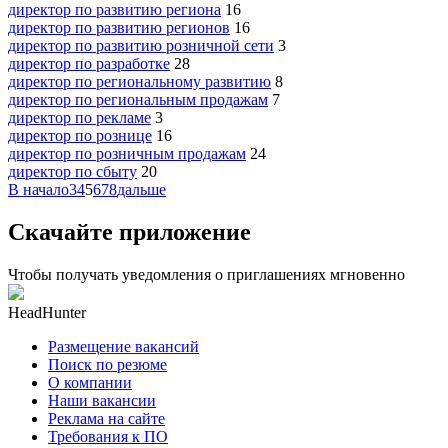
директор по развитию региона
16
директор по развитию регионов
16
директор по развитию розничной сети
3
директор по разработке
28
директор по региональному развитию
8
директор по региональным продажам
7
директор по рекламе
3
директор по рознице
16
директор по розничным продажам
24
директор по сбыту
20
В начало
3
4
5
6
7
8
дальше
Скачайте приложение
Чтобы получать уведомления о приглашениях мгновенно
HeadHunter
Размещение вакансий
Поиск по резюме
О компании
Наши вакансии
Реклама на сайте
Требования к ПО