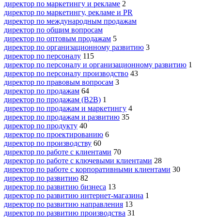
директор по маркетингу и рекламе
2
директор по маркетингу, рекламе и PR
директор по международным продажам
директор по общим вопросам
директор по оптовым продажам
5
директор по организационному развитию
3
директор по персоналу
115
директор по персоналу и организационному развитию
1
директор по персоналу производство
43
директор по правовым вопросам
3
директор по продажам
64
директор по продажам (B2B)
1
директор по продажам и маркетингу
4
директор по продажам и развитию
35
директор по продукту
40
директор по проектированию
6
директор по производству
60
директор по работе с клиентами
70
директор по работе с ключевыми клиентами
28
директор по работе с корпоративными клиентами
30
директор по развитию
82
директор по развитию бизнеса
13
директор по развитию интернет-магазина
1
директор по развитию направления
13
директор по развитию производства
31