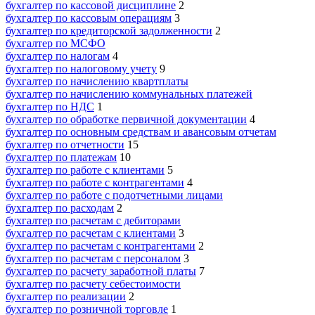
бухгалтер по кассовой дисциплине
2
бухгалтер по кассовым операциям
3
бухгалтер по кредиторской задолженности
2
бухгалтер по МСФО
бухгалтер по налогам
4
бухгалтер по налоговому учету
9
бухгалтер по начислению квартплаты
бухгалтер по начислению коммунальных платежей
бухгалтер по НДС
1
бухгалтер по обработке первичной документации
4
бухгалтер по основным средствам и авансовым отчетам
бухгалтер по отчетности
15
бухгалтер по платежам
10
бухгалтер по работе с клиентами
5
бухгалтер по работе с контрагентами
4
бухгалтер по работе с подотчетными лицами
бухгалтер по расходам
2
бухгалтер по расчетам с дебиторами
бухгалтер по расчетам с клиентами
3
бухгалтер по расчетам с контрагентами
2
бухгалтер по расчетам с персоналом
3
бухгалтер по расчету заработной платы
7
бухгалтер по расчету себестоимости
бухгалтер по реализации
2
бухгалтер по розничной торговле
1