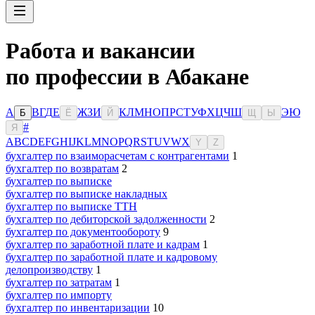
Работа и вакансии
по профессии в Абакане
А
В
Г
Д
Е
Ж
З
И
К
Л
М
Н
О
П
Р
С
Т
У
Ф
Х
Ц
Ч
Ш
Э
Ю
Б
Ё
Й
Щ
Ы
#
Я
A
B
C
D
E
F
G
H
I
J
K
L
M
N
O
P
Q
R
S
T
U
V
W
X
Y
Z
бухгалтер по взаиморасчетам с контрагентами
1
бухгалтер по возвратам
2
бухгалтер по выписке
бухгалтер по выписке накладных
бухгалтер по выписке ТТН
бухгалтер по дебиторской задолженности
2
бухгалтер по документообороту
9
бухгалтер по заработной плате и кадрам
1
бухгалтер по заработной плате и кадровому
делопроизводству
1
бухгалтер по затратам
1
бухгалтер по импорту
бухгалтер по инвентаризации
10