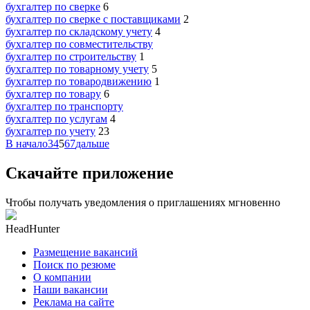
бухгалтер по сверке
6
бухгалтер по сверке с поставщиками
2
бухгалтер по складскому учету
4
бухгалтер по совместительству
бухгалтер по строительству
1
бухгалтер по товарному учету
5
бухгалтер по товародвижению
1
бухгалтер по товару
6
бухгалтер по транспорту
бухгалтер по услугам
4
бухгалтер по учету
23
В начало
3
4
5
6
7
дальше
Скачайте приложение
Чтобы получать уведомления о приглашениях мгновенно
HeadHunter
Размещение вакансий
Поиск по резюме
О компании
Наши вакансии
Реклама на сайте