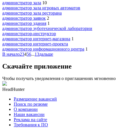
администратор зала
10
администратор зала игровых автоматов
администратор зала ресторана
администратор заявок
2
администратор здания
1
администратор зуботехнической лаборатории
администратор-инструктор
администратор интернет-магазина
1
администратор интернет-проекта
администратор информационного центра
1
В начало
2
3
4
5
6
...
13
дальше
Скачайте приложение
Чтобы получать уведомления о приглашениях мгновенно
HeadHunter
Размещение вакансий
Поиск по резюме
О компании
Наши вакансии
Реклама на сайте
Требования к ПО