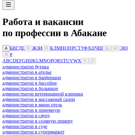
Работа и вакансии
по профессии в Абакане
Б
В
Г
Д
Е
Ж
З
И
К
Л
М
Н
О
П
Р
С
Т
У
Ф
Х
Ц
Ч
Ш
Э
Ю
А
Ё
Й
Щ
Ы
#
Я
A
B
C
D
E
F
G
H
I
J
K
L
M
N
O
P
Q
R
S
T
U
V
W
X
Y
Z
администратор бутика
администратор в ателье
администратор в барбершоп
администратор в бассейне
администратор в больнице
администратор ветеринарной клиники
администратор в массажный салон
администратор в мини отель
администратор в приемную
администратор в сауну
администратор в соляную пещеру
администратор в суде
администратор в супермаркет