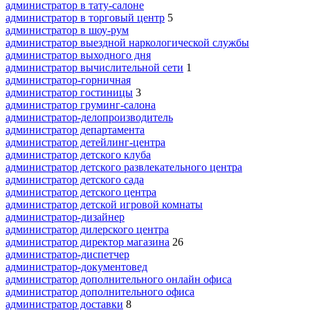
администратор в тату-салоне
администратор в торговый центр
5
администратор в шоу-рум
администратор выездной наркологической службы
администратор выходного дня
администратор вычислительной сети
1
администратор-горничная
администратор гостиницы
3
администратор груминг-салона
администратор-делопроизводитель
администратор департамента
администратор детейлинг-центра
администратор детского клуба
администратор детского развлекательного центра
администратор детского сада
администратор детского центра
администратор детской игровой комнаты
администратор-дизайнер
администратор дилерского центра
администратор директор магазина
26
администратор-диспетчер
администратор-документовед
администратор дополнительного онлайн офиса
администратор дополнительного офиса
администратор доставки
8