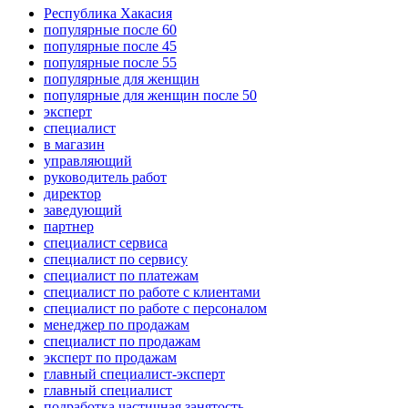
Республика Хакасия
популярные после 60
популярные после 45
популярные после 55
популярные для женщин
популярные для женщин после 50
эксперт
специалист
в магазин
управляющий
руководитель работ
директор
заведующий
партнер
специалист сервиса
специалист по сервису
специалист по платежам
специалист по работе с клиентами
специалист по работе с персоналом
менеджер по продажам
специалист по продажам
эксперт по продажам
главный специалист-эксперт
главный специалист
подработка частичная занятость