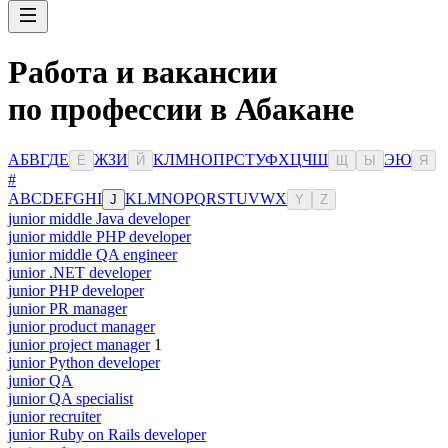
Работа и вакансии
по профессии в Абакане
А
Б
В
Г
Д
Е
Ж
З
И
К
Л
М
Н
О
П
Р
С
Т
У
Ф
Х
Ц
Ч
Ш
Э
Ю
Ё
Й
Щ
Ы
Я
#
A
B
C
D
E
F
G
H
I
K
L
M
N
O
P
Q
R
S
T
U
V
W
X
J
Y
Z
junior middle Java developer
junior middle PHP developer
junior middle QA engineer
junior .NET developer
junior PHP developer
junior PR manager
junior product manager
junior project manager
1
junior Python developer
junior QA
junior QA specialist
junior recruiter
junior Ruby on Rails developer