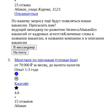
•
23
отзыва
Абакан, улица Кирова, 112/1
Откликнуться
По вашему запросу ещё будут появляться новые
вакансии. Присылать вам?
ведущий менеджер по развитию бизнеса
Абакан
Без
вакансий от кадровых агентств
Ключевые слова в
названии вакансии, в названии компании и в описании
вакансии
В мессенджер
На почту
Менеджер по продажам (готовая база)
от
70 000
₽
за месяц,
до вычета налогов
Опыт 1-3 года
Киасофт
4.6
•
15
отзывов
Абакан