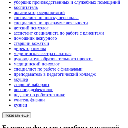
уборщик производственных и служебных помещений
воспитатель
организатор мероприятий
специалист по поиску персонала
специалист по программе лояльности
детский психолог
ассистент специалиста по работе с клиентами
помощник дежурного
старший вожатый
директор школы
медицинская сестра палатная
руководитель образовательного проекта
медицинский психолог
специалист по работе с филиалами
преподаватель в педагогический колледж
акушер
старший лаборант
логопед-дефектолог
педагог по робототехнике
учитель физики
кузнец
Показать ещё
Быстрые фильтры подбора вакансий