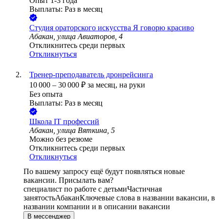
Опыт 1-3 года
Выплаты: Раз в месяц
Студия ораторского искусства Я говорю красиво
Абакан, улица Авиаторов, 4
Откликнитесь среди первых
Откликнуться
Тренер-преподаватель дронрейсинга
10 000
–
30 000
₽
за месяц,
на руки
Без опыта
Выплаты: Раз в месяц
Школа IT профессий
Абакан, улица Вяткина, 5
Можно без резюме
Откликнитесь среди первых
Откликнуться
По вашему запросу ещё будут появляться новые
вакансии. Присылать вам?
специалист по работе с детьми
Частичная
занятость
Абакан
Ключевые слова в названии вакансии, в
названии компании и в описании вакансии
В мессенджер