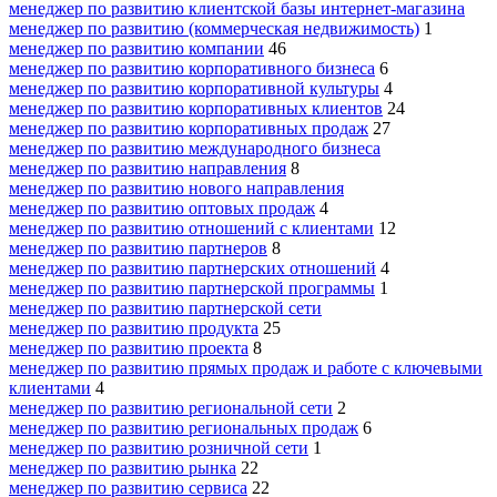
менеджер по развитию клиентской базы интернет-магазина
менеджер по развитию (коммерческая недвижимость)
1
менеджер по развитию компании
46
менеджер по развитию корпоративного бизнеса
6
менеджер по развитию корпоративной культуры
4
менеджер по развитию корпоративных клиентов
24
менеджер по развитию корпоративных продаж
27
менеджер по развитию международного бизнеса
менеджер по развитию направления
8
менеджер по развитию нового направления
менеджер по развитию оптовых продаж
4
менеджер по развитию отношений с клиентами
12
менеджер по развитию партнеров
8
менеджер по развитию партнерских отношений
4
менеджер по развитию партнерской программы
1
менеджер по развитию партнерской сети
менеджер по развитию продукта
25
менеджер по развитию проекта
8
менеджер по развитию прямых продаж и работе с ключевыми
клиентами
4
менеджер по развитию региональной сети
2
менеджер по развитию региональных продаж
6
менеджер по развитию розничной сети
1
менеджер по развитию рынка
22
менеджер по развитию сервиса
22