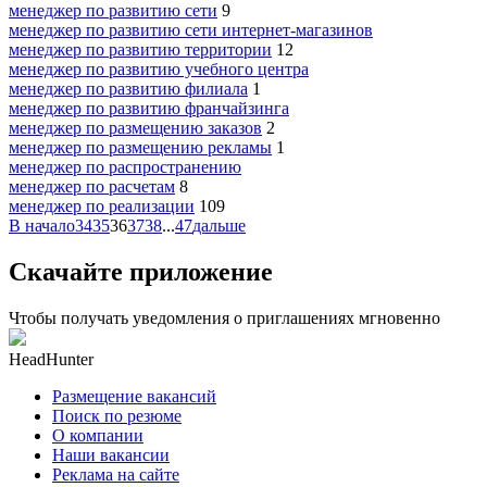
менеджер по развитию сети
9
менеджер по развитию сети интернет-магазинов
менеджер по развитию территории
12
менеджер по развитию учебного центра
менеджер по развитию филиала
1
менеджер по развитию франчайзинга
менеджер по размещению заказов
2
менеджер по размещению рекламы
1
менеджер по распространению
менеджер по расчетам
8
менеджер по реализации
109
В начало
34
35
36
37
38
...
47
дальше
Скачайте приложение
Чтобы получать уведомления о приглашениях мгновенно
HeadHunter
Размещение вакансий
Поиск по резюме
О компании
Наши вакансии
Реклама на сайте