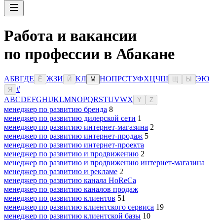
Работа и вакансии
по профессии в Абакане
А
Б
В
Г
Д
Е
Ж
З
И
К
Л
Н
О
П
Р
С
Т
У
Ф
Х
Ц
Ч
Ш
Э
Ю
Ё
Й
М
Щ
Ы
#
Я
A
B
C
D
E
F
G
H
I
J
K
L
M
N
O
P
Q
R
S
T
U
V
W
X
Y
Z
менеджер по развитию бренда
8
менеджер по развитию дилерской сети
1
менеджер по развитию интернет-магазина
2
менеджер по развитию интернет-продаж
5
менеджер по развитию интернет-проекта
менеджер по развитию и продвижению
2
менеджер по развитию и продвижению интернет-магазина
менеджер по развитию и рекламе
2
менеджер по развитию канала HoReCa
менеджер по развитию каналов продаж
менеджер по развитию клиентов
51
менеджер по развитию клиентского сервиса
19
менеджер по развитию клиентской базы
10