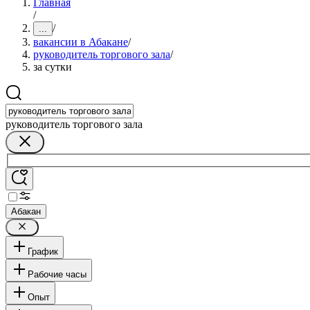
Главная
/
/
...
вакансии в Абакане
/
руководитель торгового зала
/
за сутки
руководитель торгового зала
Абакан
График
Рабочие часы
Опыт