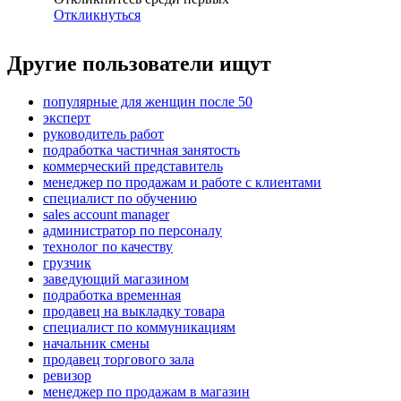
Откликнуться
Другие пользователи ищут
популярные для женщин после 50
эксперт
руководитель работ
подработка частичная занятость
коммерческий представитель
менеджер по продажам и работе с клиентами
специалист по обучению
sales account manager
администратор по персоналу
технолог по качеству
грузчик
заведующий магазином
подработка временная
продавец на выкладку товара
специалист по коммуникациям
начальник смены
продавец торгового зала
ревизор
менеджер по продажам в магазин