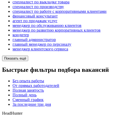
специалист по выкладке товара
специалист по производству
специалист по работе с корпоративными клиентами
финансовый консультант
агент по продажам услуг
менеджер по обслуживанию клиентов
менеджер по развитию корпоративных клиентов
кондитер
главный администратор
главный менеджер по персоналу
менеджер клиентского сервиса
Показать ещё
Быстрые фильтры подбора вакансий
Без опыта работы
От прямых работодателей
Полная занятость
Полный день
Сменный график
За последние три дня
HeadHunter