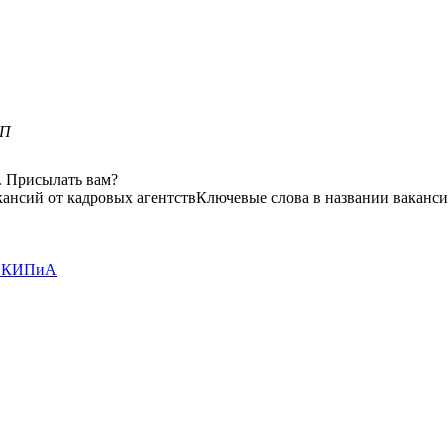
2П
. Присылать вам?
кансий от кадровых агентств
Ключевые слова в названии ваканси
 и КИПиА