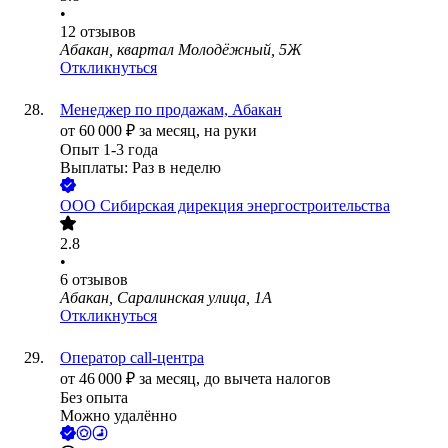
•
12
отзывов
Абакан, квартал Молодёжный, 5Ж
Откликнуться
Менеджер по продажам, Абакан
от
60 000
₽
за месяц,
на руки
Опыт 1-3 года
Выплаты: Раз в неделю
ООО
Сибирская дирекция энергостроительства
2.8
•
6
отзывов
Абакан, Саралинская улица, 1А
Откликнуться
Оператор call-центра
от
46 000
₽
за месяц,
до вычета налогов
Без опыта
Можно удалённо