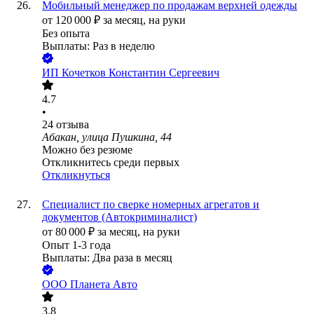
Мобильный менеджер по продажам верхней одежды
от
120 000
₽
за месяц,
на руки
Без опыта
Выплаты: Раз в неделю
ИП
Кочетков Константин Сергеевич
4.7
•
24
отзыва
Абакан, улица Пушкина, 44
Можно без резюме
Откликнитесь среди первых
Откликнуться
Специалист по сверке номерных агрегатов и
документов (Автокриминалист)
от
80 000
₽
за месяц,
на руки
Опыт 1-3 года
Выплаты: Два раза в месяц
ООО
Планета Авто
3.8