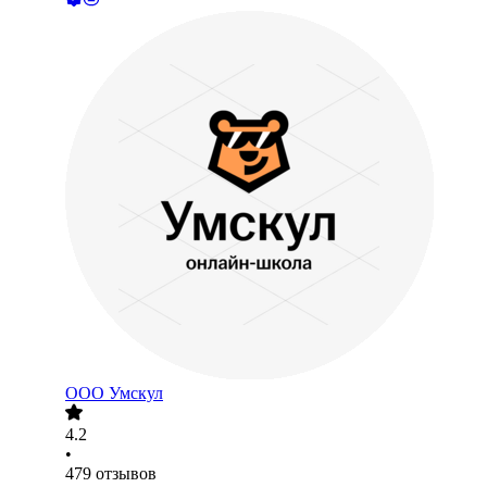
ООО
Умскул
4.2
•
479
отзывов