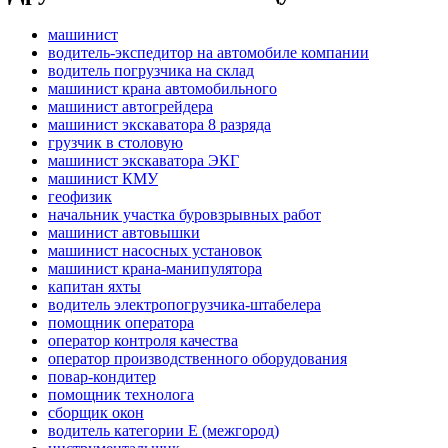
машинист
водитель-экспедитор на автомобиле компании
водитель погрузчика на склад
машинист крана автомобильного
машинист автогрейдера
машинист экскаватора 8 разряда
грузчик в столовую
машинист экскаватора ЭКГ
машинист КМУ
геофизик
начальник участка буровзрывных работ
машинист автовышки
машинист насосных установок
машинист крана-манипулятора
капитан яхты
водитель электропогрузчика-штабелера
помощник оператора
оператор контроля качества
оператор производственного оборудования
повар-кондитер
помощник технолога
сборщик окон
водитель категории E (межгород)