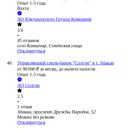
Опыт 1-3 года
Вахта
АО
Южуралзолото Группа Компаний
3.6
•
45
отзывов
село Коммунар, Советская улица
Откликнуться
Управляющий гриль-баром "Солгон" в г. Абакан
от
90 000
₽
за месяц,
до вычета налогов
Опыт 1-3 года
АО
Солгон
2.5
•
1
отзыв
Абакан, проспект Дружбы Народов, 52
Можно без резюме
Откликнуться