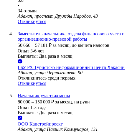
3.8
•
34
отзыва
Абакан, проспект Дружбы Народов, 43
Откликнуться
Заместитель начальника отдела финансового учета и
организационно-правовой работы
50 666
–
57 181
₽
за месяц,
до вычета налогов
Опыт 3-6 лет
Выплаты: Два раза в месяц
ГБУ РХ Туристско-информационный центр Хакасии
Абакан, улица Чертыгашева, 90
Откликнитесь среди первых
Откликнуться
Начальник участка/смены
80 000
–
150 000
₽
за месяц,
на руки
Опыт 1-3 года
Выплаты: Два раза в месяц
ООО
Капстройпроект
Абакан, улица Павших Коммунаров, 131