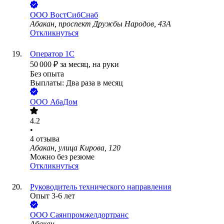
ООО
ВостСибСнаб
Абакан, проспект Дружбы Народов, 43А
Откликнуться
Оператор 1С
50 000
₽
за месяц,
на руки
Без опыта
Выплаты: Два раза в месяц
ООО
АбаДом
4.2
•
4
отзыва
Абакан, улица Кирова, 120
Можно без резюме
Откликнуться
Руководитель технического направления
Опыт 3-6 лет
ООО
Саянпромжелдортранс
Абакан