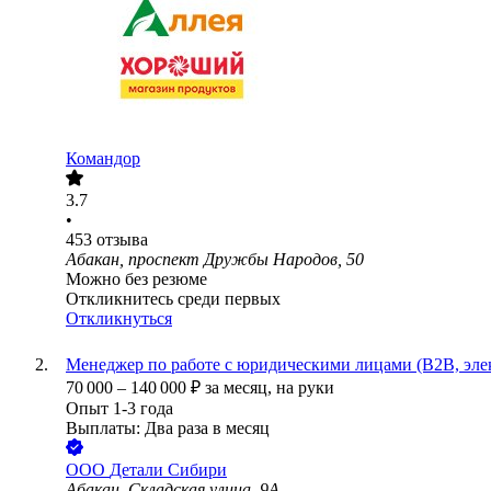
Командор
3.7
•
453
отзыва
Абакан, проспект Дружбы Народов, 50
Можно без резюме
Откликнитесь среди первых
Откликнуться
Менеджер по работе с юридическими лицами (B2B, эле
70 000
–
140 000
₽
за месяц,
на руки
Опыт 1-3 года
Выплаты: Два раза в месяц
ООО
Детали Сибири
Абакан, Складская улица, 9А