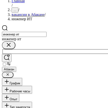
Главная
/
/
...
вакансии в Абакане
/
инженер ИТ
инженер ит
Абакан
График
Рабочие часы
Опыт
Тип занятости