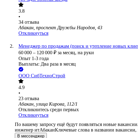
3.8
•
34
отзыва
Абакан, проспект Дружбы Народов, 43
Откликнуться
Менеджер по продажам (поиск и утепление новых клие
60 000
–
120 000
₽
за месяц,
на руки
Опыт 1-3 года
Выплаты: Два раза в месяц
ООО
СибТехноСтрой
4.9
•
23
отзыва
Абакан, улица Кирова, 112/1
Откликнитесь среди первых
Откликнуться
По вашему запросу ещё будут появляться новые вакансии
инженер ит
Абакан
Ключевые слова в названии вакансии,
В мессенджер