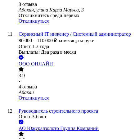
3
отзыва
Абакан, улица Карла Маркса, 3
Откликнитесь среди первых
Откликнуться
Сервисный IT инженер / Системный администратор
80 000
–
110 000
₽
за месяц,
на руки
Опыт 1-3 года
Выплаты: Два раза в месяц
ООО
ОНЛАЙН
3.9
•
4
отзыва
Абакан
Откликнуться
Руководитель строительного проекта
Опыт 3-6 лет
АО
Южуралзолото Группа Компаний