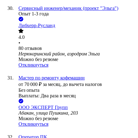
Сервисный инженер/механик (проект "Эльга")
Опыт 1-3 года
Либхерр-Русланд
4.0
•
80
отзывов
Нерюнгринский район, аэродром Эльга
Можно без резюме
Откликнуться
Мастер по ремонту кофемашин
от
70 000
₽
за месяц,
до вычета налогов
Без опыта
Выплаты: Два раза в месяц
ООО
ЭКСПЕРТ Групп
Абакан, улица Пушкина, 203
Можно без резюме
Откликнуться
Оператор ПК