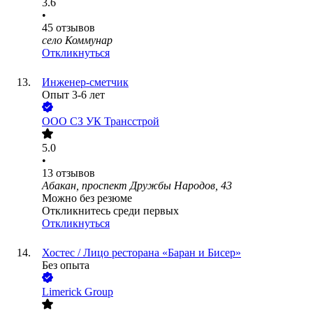
3.6
•
45
отзывов
село Коммунар
Откликнуться
Инженер-сметчик
Опыт 3-6 лет
ООО
СЗ УК Трансстрой
5.0
•
13
отзывов
Абакан, проспект Дружбы Народов, 43
Можно без резюме
Откликнитесь среди первых
Откликнуться
Хостес / Лицо ресторана «Баран и Бисер»
Без опыта
Limerick Group