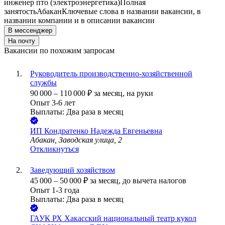
инженер пто (электроэнергетика)
Полная
занятость
Абакан
Ключевые слова в названии вакансии, в
названии компании и в описании вакансии
В мессенджер
На почту
Вакансии по похожим запросам
Руководитель производственно-хозяйственной
службы
90 000
–
110 000
₽
за месяц,
на руки
Опыт 3-6 лет
Выплаты: Два раза в месяц
ИП
Кондратенко Надежда Евгеньевна
Абакан, Заводская улица, 2
Откликнуться
Заведующий хозяйством
45 000
–
50 000
₽
за месяц,
до вычета налогов
Опыт 1-3 года
Выплаты: Два раза в месяц
ГАУК РХ Хакасский национальный театр кукол