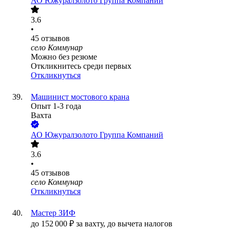
АО
Южуралзолото Группа Компаний
3.6
•
45
отзывов
село Коммунар
Можно без резюме
Откликнитесь среди первых
Откликнуться
Машинист мостового крана
Опыт 1-3 года
Вахта
АО
Южуралзолото Группа Компаний
3.6
•
45
отзывов
село Коммунар
Откликнуться
Мастер ЗИФ
до
152 000
₽
за вахту,
до вычета налогов