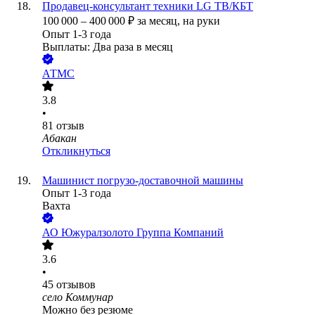
Продавец-консультант техники LG ТВ/КБТ
100 000
–
400 000
₽
за месяц,
на руки
Опыт 1-3 года
Выплаты: Два раза в месяц
АТМС
3.8
•
81
отзыв
Абакан
Откликнуться
Машинист погрузо-доставочной машины
Опыт 1-3 года
Вахта
АО
Южуралзолото Группа Компаний
3.6
•
45
отзывов
село Коммунар
Можно без резюме