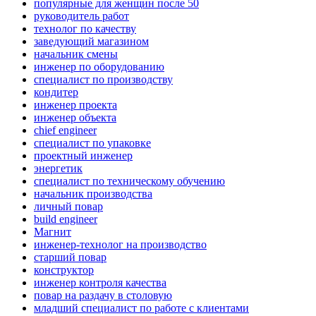
популярные для женщин после 50
руководитель работ
технолог по качеству
заведующий магазином
начальник смены
инженер по оборудованию
специалист по производству
кондитер
инженер проекта
инженер объекта
chief engineer
специалист по упаковке
проектный инженер
энергетик
специалист по техническому обучению
начальник производства
личный повар
build engineer
Магнит
инженер-технолог на производство
старший повар
конструктор
инженер контроля качества
повар на раздачу в столовую
младший специалист по работе с клиентами