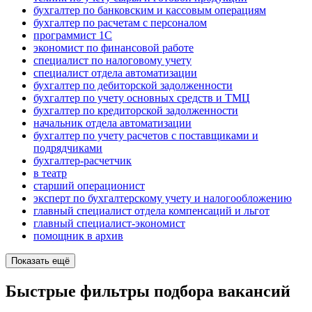
бухгалтер по банковским и кассовым операциям
бухгалтер по расчетам с персоналом
программист 1C
экономист по финансовой работе
специалист по налоговому учету
специалист отдела автоматизации
бухгалтер по дебиторской задолженности
бухгалтер по учету основных средств и ТМЦ
бухгалтер по кредиторской задолженности
начальник отдела автоматизации
бухгалтер по учету расчетов с поставщиками и
подрядчиками
бухгалтер-расчетчик
в театр
старший операционист
эксперт по бухгалтерскому учету и налогообложению
главный специалист отдела компенсаций и льгот
главный специалист-экономист
помощник в архив
Показать ещё
Быстрые фильтры подбора вакансий