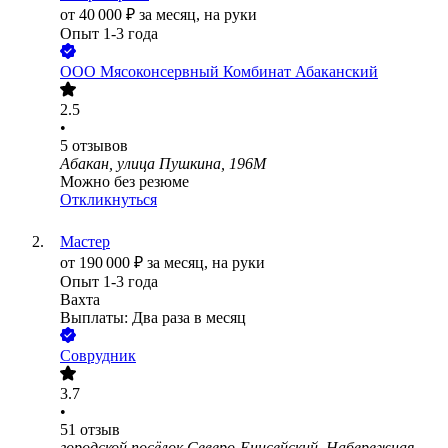
от
40 000
₽
за месяц,
на руки
Опыт 1-3 года
ООО
Мясоконсервный Комбинат Абаканский
2.5
•
5
отзывов
Абакан, улица Пушкина, 196М
Можно без резюме
Откликнуться
Мастер
от
190 000
₽
за месяц,
на руки
Опыт 1-3 года
Вахта
Выплаты: Два раза в месяц
Соврудник
3.7
•
51
отзыв
городской посёлок Северо-Енисейский, Набережная