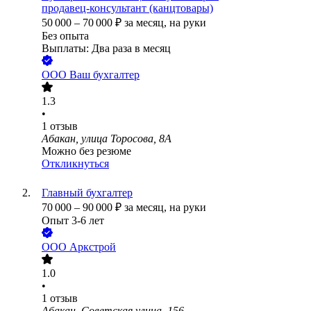
продавец‑консультант (канцтовары)
50 000
–
70 000
₽
за месяц,
на руки
Без опыта
Выплаты: Два раза в месяц
ООО
Ваш бухгалтер
1.3
•
1
отзыв
Абакан, улица Торосова, 8А
Можно без резюме
Откликнуться
Главный бухгалтер
70 000
–
90 000
₽
за месяц,
на руки
Опыт 3-6 лет
ООО
Аркстрой
1.0
•
1
отзыв
Абакан, Советская улица, 156