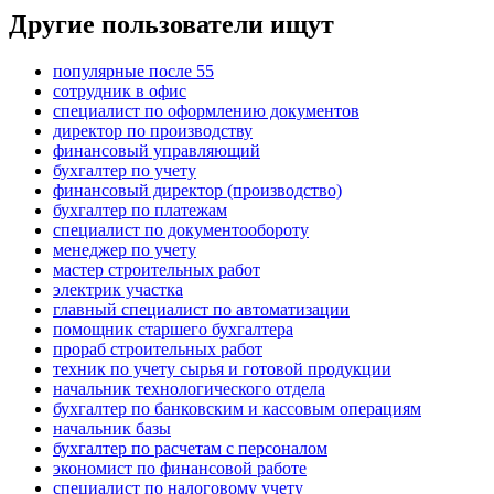
Другие пользователи ищут
популярные после 55
сотрудник в офис
специалист по оформлению документов
директор по производству
финансовый управляющий
бухгалтер по учету
финансовый директор (производство)
бухгалтер по платежам
специалист по документообороту
менеджер по учету
мастер строительных работ
электрик участка
главный специалист по автоматизации
помощник старшего бухгалтера
прораб строительных работ
техник по учету сырья и готовой продукции
начальник технологического отдела
бухгалтер по банковским и кассовым операциям
начальник базы
бухгалтер по расчетам с персоналом
экономист по финансовой работе
специалист по налоговому учету