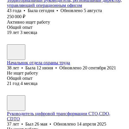
Территориальный руководитель, региональный директор,
управляющий операционным офисом
43
года
•
Была
сегодня
•
Обновлено
5 августа
250 000
₽
Активно ищет работу
Общий опыт
19
лет
3
месяца
Начальник отдела охраны труда
38
лет
•
Была
12 июня
•
Обновлено
20 сентября 2021
Не ищет работу
Общий опыт
21
год
4
месяца
Руководитель цифровой трансформации CTO,CDO,
CDTO
37
лет
•
Был
26 мая
•
Обновлено
14 апреля 2025