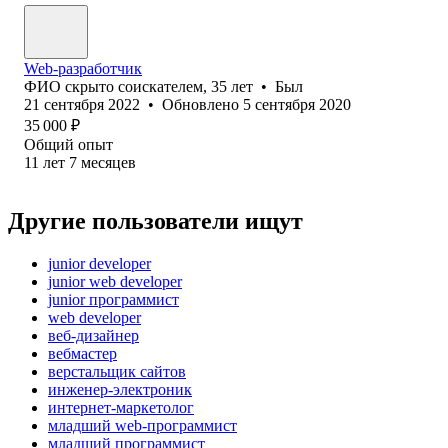
Web-разработчик
ФИО скрыто соискателем
,
35
лет
•
Был
21 сентября 2022
•
Обновлено
5 сентября 2020
35 000
₽
Общий опыт
11
лет
7
месяцев
Другие пользователи ищут
junior developer
junior web developer
junior программист
web developer
веб-дизайнер
вебмастер
верстальщик сайтов
инженер-электроник
интернет-маркетолог
младший web-программист
младший программист