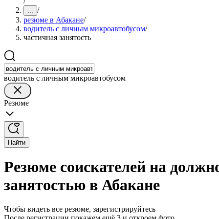
/
/
...
резюме в Абакане
/
водитель с личным микроавтобусом
/
частичная занятость
водитель с личным микроавтобусом
Резюме
Найти
Резюме соискателей на должн
занятостью в Абакане
Чтобы видеть все резюме, зарегистрируйтесь
После регистрации покажем ещё 3 и откроем фото