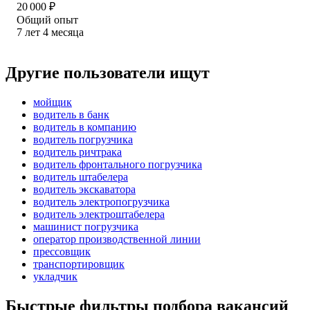
20 000
₽
Общий опыт
7
лет
4
месяца
Другие пользователи ищут
мойщик
водитель в банк
водитель в компанию
водитель погрузчика
водитель ричтрака
водитель фронтального погрузчика
водитель штабелера
водитель экскаватора
водитель электропогрузчика
водитель электроштабелера
машинист погрузчика
оператор производственной линии
прессовщик
транспортировщик
укладчик
Быстрые фильтры подбора вакансий