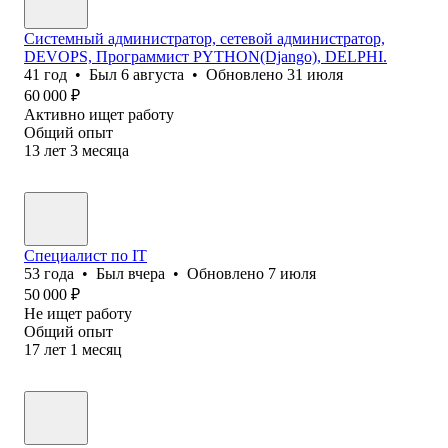
Системный администратор, сетевой администратор,
DEVOPS, Программист PYTHON(Django), DELPHI.
41
год
•
Был
6 августа
•
Обновлено
31 июля
60 000
₽
Активно ищет работу
Общий опыт
13
лет
3
месяца
Специалист по IT
53
года
•
Был
вчера
•
Обновлено
7 июля
50 000
₽
Не ищет работу
Общий опыт
17
лет
1
месяц