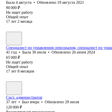
Была
4 августа
•
Обновлено
19 августа 2021
90 000
₽
Не ищет работу
Общий опыт
17
лет
2
месяца
Специалист по управлению персоналом, специалист по уп
41
год
•
Была
30 июля
•
Обновлено
26 июня 2024
65 000
₽
Не ищет работу
Общий опыт
17
лет
8
месяцев
Сист. администратор
37
лет
•
Был
вчера
•
Обновлено
29 июля
120 000
₽
Рассматривает предложения