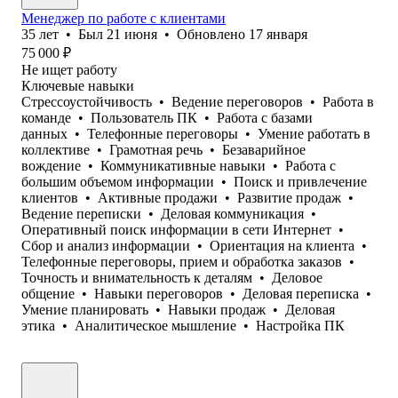
Менеджер по работе с клиентами
35
лет
•
Был
21 июня
•
Обновлено
17 января
75 000
₽
Не ищет работу
Ключевые навыки
Стрессоустойчивость
•
Ведение переговоров
•
Работа в
команде
•
Пользователь ПК
•
Работа с базами
данных
•
Телефонные переговоры
•
Умение работать в
коллективе
•
Грамотная речь
•
Безаварийное
вождение
•
Коммуникативные навыки
•
Работа с
большим объемом информации
•
Поиск и привлечение
клиентов
•
Активные продажи
•
Развитие продаж
•
Ведение переписки
•
Деловая коммуникация
•
Оперативный поиск информации в сети Интернет
•
Сбор и анализ информации
•
Ориентация на клиента
•
Телефонные переговоры, прием и обработка заказов
•
Точность и внимательность к деталям
•
Деловое
общение
•
Навыки переговоров
•
Деловая переписка
•
Умение планировать
•
Навыки продаж
•
Деловая
этика
•
Аналитическое мышление
•
Настройка ПК