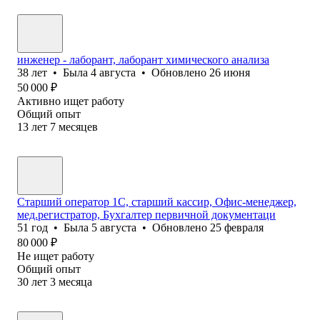
инженер - лаборант, лаборант химического анализа
38
лет
•
Была
4 августа
•
Обновлено
26 июня
50 000
₽
Активно ищет работу
Общий опыт
13
лет
7
месяцев
Старший оператор 1С, старший кассир, Офис-менеджер,
мед.регистратор, Бухгалтер первичной документаци
51
год
•
Была
5 августа
•
Обновлено
25 февраля
80 000
₽
Не ищет работу
Общий опыт
30
лет
3
месяца