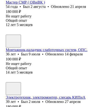
Мастер СМР ( ОВиВК )
54
года
•
Был
2 августа
•
Обновлено
21 апреля
180 000
₽
Не ищет работу
Общий опыт
12
лет
5
месяцев
Монтажник-наладчик слаботочных систем, ОПС.
36
лет
•
Был
9 июля
•
Обновлено
14 февраля
100 000
₽
Не ищет работу
Общий опыт
14
лет
5
месяцев
Электротехник, электромонтер, слесарь КИПиА
39
лет
•
Был
2 июля
•
Обновлено
27 апреля
180 000
₽