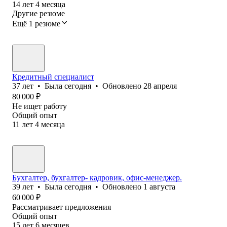
14
лет
4
месяца
Другие резюме
Ещё 1 резюме
Кредитный специалист
37
лет
•
Была
сегодня
•
Обновлено
28 апреля
80 000
₽
Не ищет работу
Общий опыт
11
лет
4
месяца
Бухгалтер, бухгалтер- кадровик, офис-менеджер.
39
лет
•
Была
сегодня
•
Обновлено
1 августа
60 000
₽
Рассматривает предложения
Общий опыт
15
лет
6
месяцев