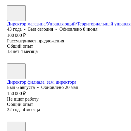
Директор магазина/Управляющий/Территориальный управл
43
года
•
Был
сегодня
•
Обновлено
8 июня
100 000
₽
Рассматривает предложения
Общий опыт
13
лет
4
месяца
Директор филиала, зам. директора
Был
6 августа
•
Обновлено
20 мая
150 000
₽
Не ищет работу
Общий опыт
22
года
4
месяца