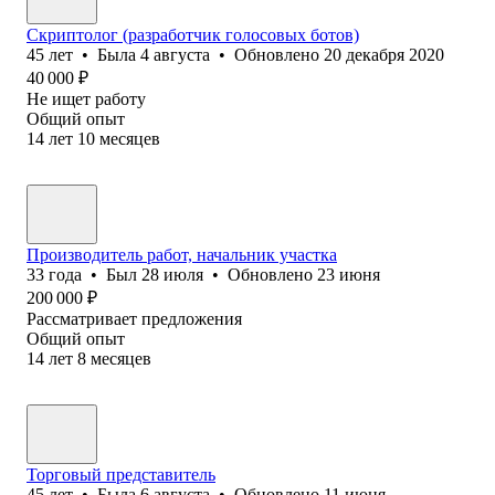
Скриптолог (разработчик голосовых ботов)
45
лет
•
Была
4 августа
•
Обновлено
20 декабря 2020
40 000
₽
Не ищет работу
Общий опыт
14
лет
10
месяцев
Производитель работ, начальник участка
33
года
•
Был
28 июля
•
Обновлено
23 июня
200 000
₽
Рассматривает предложения
Общий опыт
14
лет
8
месяцев
Торговый представитель
45
лет
•
Была
6 августа
•
Обновлено
11 июня