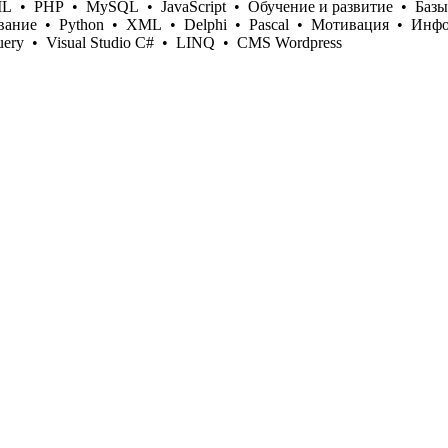
ML
•
PHP
•
MySQL
•
JavaScript
•
Обучение и развитие
•
Базы
вание
•
Python
•
XML
•
Delphi
•
Pascal
•
Мотивация
•
Инфо
uery
•
Visual Studio C#
•
LINQ
•
CMS Wordpress