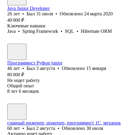
Java Junior Developer
26
лет
•
Был
31 июля
•
Обновлено
24 марта 2020
40 000
₽
Ключевые навыки
Java
•
Spring Framework
•
SQL
•
Hibernate ORM
Программист Python junior
46
лет
•
Был
3 августа
•
Обновлено
15 января
80 000
₽
Не ищет работу
Общий опыт
8
лет
6
месяцев
главный инженер, инженер, программист 1С, механик
60
лет
•
Был
2 августа
•
Обновлено
30 июля
Активно ищет работу