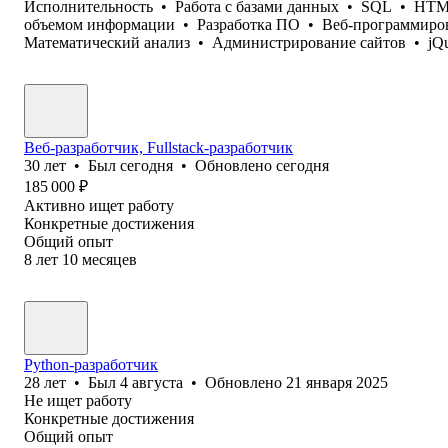
Исполнительность
•
Работа с базами данных
•
SQL
•
HT
объемом информации
•
Разработка ПО
•
Веб-программиро
Математический анализ
•
Администрирование сайтов
•
jQ
Веб-разработчик, Fullstack-разработчик
30
лет
•
Был
сегодня
•
Обновлено
сегодня
185 000
₽
Активно ищет работу
Конкретные достижения
Общий опыт
8
лет
10
месяцев
Python-разработчик
28
лет
•
Был
4 августа
•
Обновлено
21 января 2025
Не ищет работу
Конкретные достижения
Общий опыт