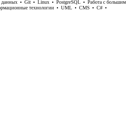
 данных
•
Git
•
Linux
•
PostgreSQL
•
Работа с большим
рмационные технологии
•
UML
•
CMS
•
С#
•