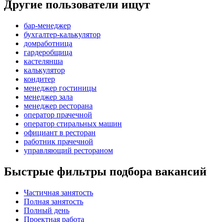
Другие пользователи ищут
бар-менеджер
бухгалтер-калькулятор
домработница
гардеробщица
кастелянша
калькулятор
кондитер
менеджер гостиницы
менеджер зала
менеджер ресторана
оператор прачечной
оператор стиральных машин
официант в ресторан
работник прачечной
управляющий рестораном
Быстрые фильтры подбора вакансий
Частичная занятость
Полная занятость
Полный день
Проектная работа