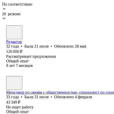
По соответствию
20 резюме
Редактор
32
года
•
Была
21 июля
•
Обновлено
28 мая
120 000
₽
Рассматривает предложения
Общий опыт
9
лет
7
месяцев
Менеджер по связям с общественностью, специалист по соци
33
года
•
Была
31 июля
•
Обновлено
4 февраля
43 349
₽
Не ищет работу
Общий опыт