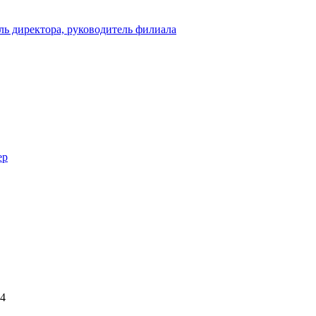
ль директора, руководитель филиала
ер
24