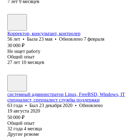
7
лет
9
месяцев
Корректор, консультант, контролер
56
лет
•
Была
23 мая
•
Обновлено
7 февраля
30 000
₽
Не ищет работу
Общий опыт
27
лет
10
месяцев
системный администратор Linux, FreeBSD, Windows, IT
специалист, специалист службы поддержки
63
года
•
Был
23 декабря 2020
•
Обновлено
19 августа 2020
50 000
₽
Общий опыт
32
года
4
месяца
Другие резюме