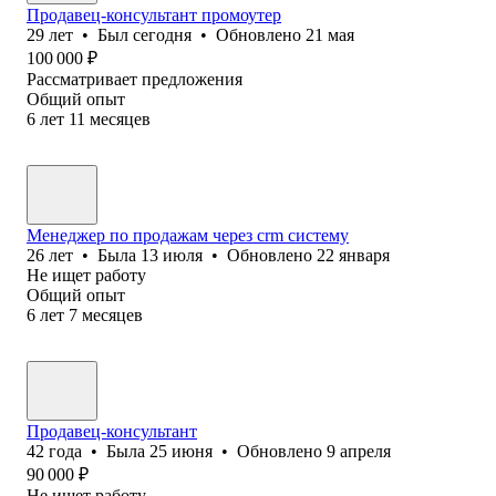
Продавец-консультант промоутер
29
лет
•
Был
сегодня
•
Обновлено
21 мая
100 000
₽
Рассматривает предложения
Общий опыт
6
лет
11
месяцев
Менеджер по продажам через crm систему
26
лет
•
Была
13 июля
•
Обновлено
22 января
Не ищет работу
Общий опыт
6
лет
7
месяцев
Продавец-консультант
42
года
•
Была
25 июня
•
Обновлено
9 апреля
90 000
₽
Не ищет работу