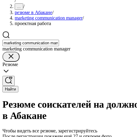
/
/
...
резюме в Абакане
/
marketing communication manager
/
проектная работа
marketing communication manager
Резюме
Найти
Резюме соискателей на должн
в Абакане
Чтобы видеть все резюме, зарегистрируйтесь
После регистрации покажем ещё 27 и откроем фото