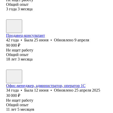
Общий опыт
3
года
3
месяца
Продавец-консультант
42
года
•
Была
25 июня
•
Обновлено
9 апреля
90 000
₽
Не ищет работу
Общий опыт
18
лет
3
месяца
Офис-менеджер, администратор, оператор 1С
34
года
•
Была
12 июня
•
Обновлено
25 апреля 2025
30 000
₽
Не ищет работу
Общий опыт
11
лет
5
месяцев