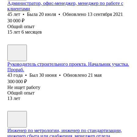
Администратор, офис-менеджер, менеджер по работе с
клиентами
45
лет
•
Была
20 июля
•
Обновлено
13 сентября 2021
30 000
₽
Общий опыт
15
лет
6
месяцев
Руководитель строительного проекта. Начальник участка.
Прораб.
43
года
•
Был
30 июня
•
Обновлено
21 мая
300 000
₽
Не ищет работу
Общий опыт
13
лет
Инженер по метрологии, инженер по стандартизации,
инженер сбыта или снабжения, менеджер отдела