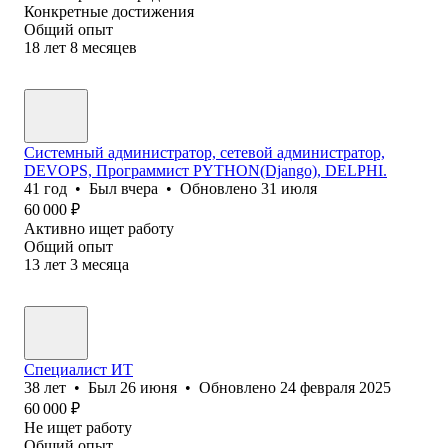
Конкретные достижения
Общий опыт
18
лет
8
месяцев
Системный администратор, сетевой администратор,
DEVOPS, Программист PYTHON(Django), DELPHI.
41
год
•
Был
вчера
•
Обновлено
31 июля
60 000
₽
Активно ищет работу
Общий опыт
13
лет
3
месяца
Специалист ИТ
38
лет
•
Был
26 июня
•
Обновлено
24 февраля 2025
60 000
₽
Не ищет работу
Общий опыт