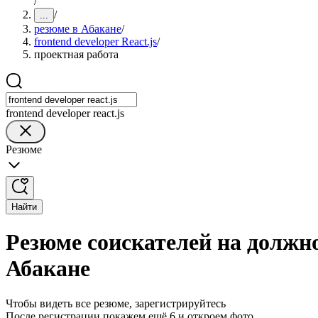
/
/
...
резюме в Абакане
/
frontend developer React.js
/
проектная работа
frontend developer react.js
Резюме
Найти
Резюме соискателей на должнос
Абакане
Чтобы видеть все резюме, зарегистрируйтесь
После регистрации покажем ещё 6 и откроем фото