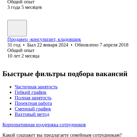
Общий опыт
3
года
5
месяцев
Продавец -консультант, кладовщик
31
год
•
Был
22 января 2024
•
Обновлено
7 апреля 2018
Общий опыт
10
лет
2
месяца
Быстрые фильтры подбора вакансий
Частичная занятость
Гибкий график
Полная занятость
Проектная работа
Сменный график
Вахтовый метод
Корпоративная поддержка сотрудников
Какой соцпакет вы предлагаете семейным сотрудникам?