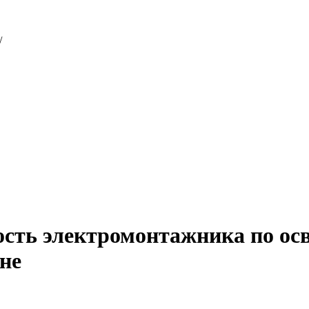
/
ость электромонтажника по о
не